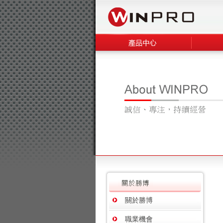
關於勝博
職業機會