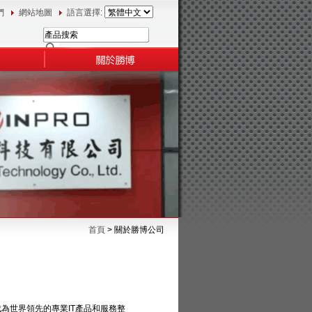
們
網站地圖
語言選擇:
首頁
> 關於勝博公司
成為世界領先的專業IT產品和服務整